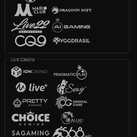
Live Casino