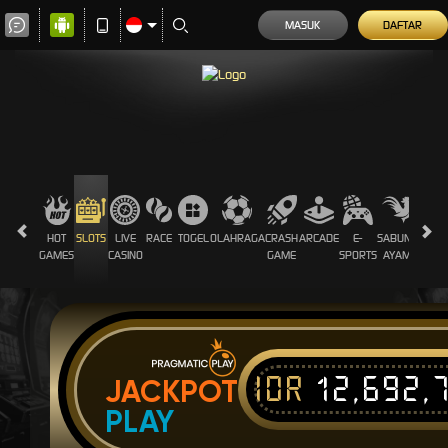
MASUK
DAFTAR
HOT
SLOTS
LIVE
RACE
TOGEL
OLAHRAGA
CRASH
ARCADE
E-
SABUNG
PROM
GAMES
CASINO
GAME
SPORTS
AYAM
IDR
12,692,
JACKPOT
PLAY