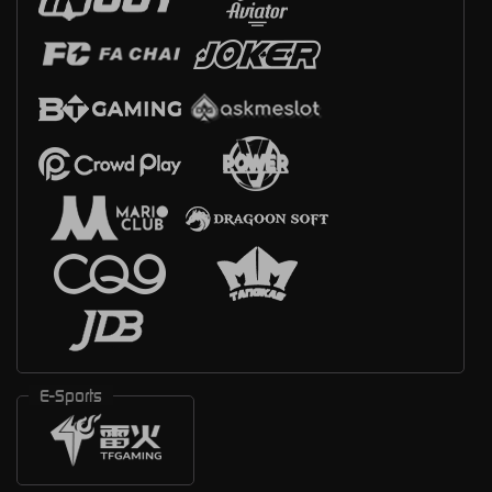
E-Sports