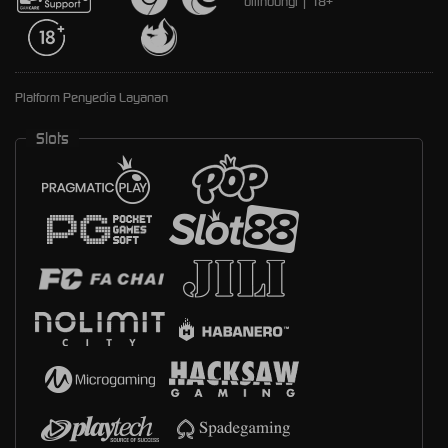
dilindungi | 18+
Platform Penyedia Layanan
Slots