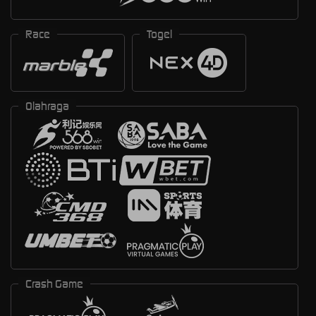
Race
Togel
Olahraga
Crash Game