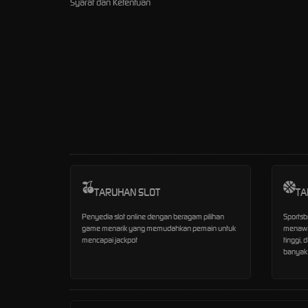
Syarat dan Ketentuan
TARUHAN SLOT
TA
Penyedia slot online dengan beragam pilihan
Sportsb
game menarik yang memudahkan pemain untuk
menawar
mencapai jackpot
tinggi,
banyak 