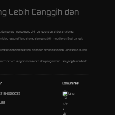
ng Lebih Canggih dan
, dan punya nuansa yang bikin pengguna betah berlama-lama.
in tetap responsif tanpa hambatan yang bikin mood turun. Buat banyak
an keseluruhan sistem terlihat dibangun dengan teknologi yang serius, bukan
kualitas server, kenyamanan akses, dan pengalaman user yang terasa beda
an
Komunitas
82184029935
Line
ss88