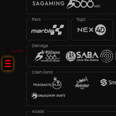
Race
Togel
Olahraga
Tap Me!
Crash Game
Arcade