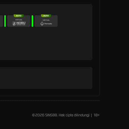
©2026 SINS88. Hak cipta dilindungi | 18+