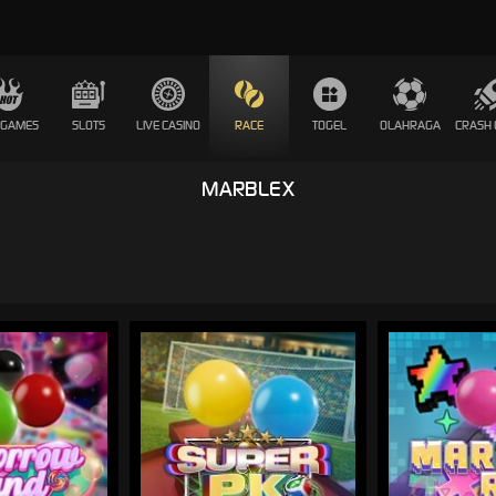
 GAMES
SLOTS
LIVE CASINO
RACE
TOGEL
OLAHRAGA
CRASH
MARBLEX