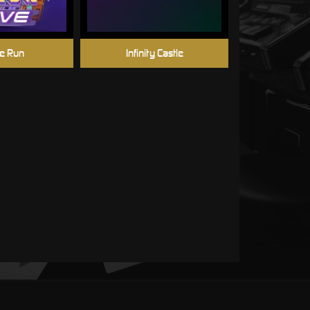
e Run
Infinity Castle