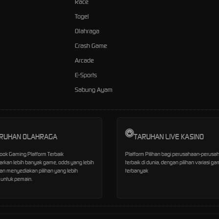
Race
Togel
Olahraga
Crash Game
Arcade
E-Sports
Sabung Ayam
RUHAN OLAHRAGA
TARUHAN LIVE KASINO
ook Gaming Platform Terbaik
Platform Pilihan bagi perusahaan-perusa
kan lebih banyak game, odds yang lebih
terbaik di dunia, dengan pilihan variasi g
 dan menyediakan pilihan yang lebih
terbanyak
untuk pemain.