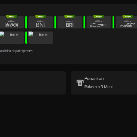
an tidak dapat diproses
Penarikan
Rata-rata 3 Menit