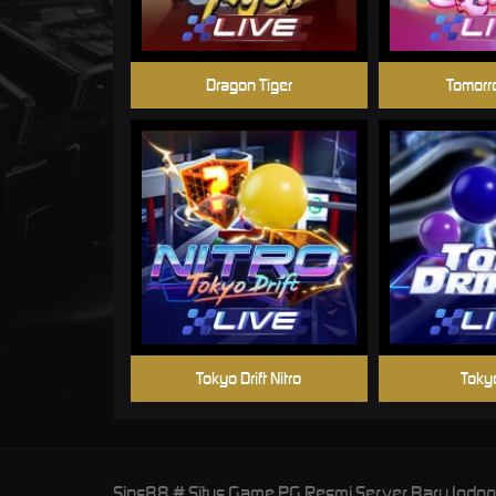
Dragon Tiger
Tomorr
Tokyo Drift Nitro
Tokyo
Sins88 # Situs Game PG Resmi Server Baru Indon